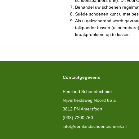
schoenspanners erin). Dit voork
Behandel uw schoenen regelmat
Suède schoenen kunt u met best
Als u gekscherend wordt gevraag
talkpoeder tussen (uitneembare) 
kraakprobleem op te lossen.
Contactgegevens
Eemland Schoentechniek
Nijverheidsweg Noord 86 a
3812 PN Amersfoort
(033) 7200 760
info@eemlandschoentechniek.nl