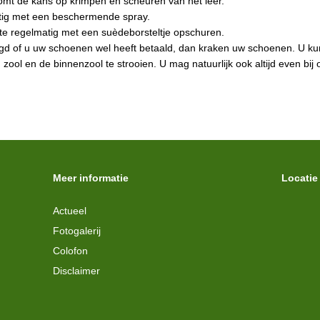
omt de kans op krimpen en scheuren van het leer.
ig met een beschermende spray.
e regelmatig met een suèdeborsteltje opschuren.
d of u uw schoenen wel heeft betaald, dan kraken uw schoenen. U kunt
zool en de binnenzool te strooien. U mag natuurlijk ook altijd even bi
Meer informatie
Locatie
Actueel
Fotogalerij
Colofon
Disclaimer